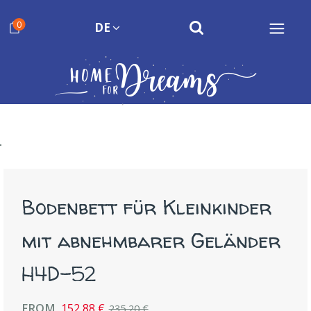
0
DE
Bodenbett für Kleinkinder
mit abnehmbarer Geländer
H4D-52
FROM
152,88 €
235,20 €