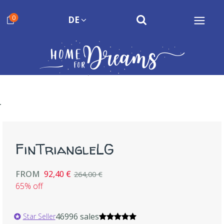
0
DE
FinTriangleLG
FROM
92,40 €
264,00 €
65% off
46996 sales
Star Seller