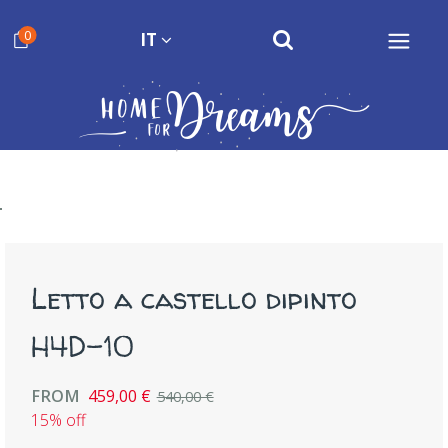
0
IT
Letto a castello dipinto
H4D-10
FROM
459,00 €
540,00 €
15% off