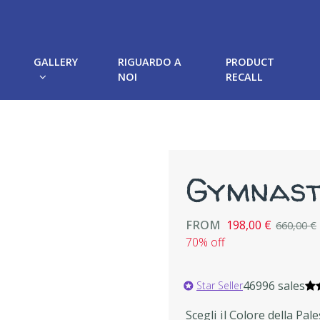
GALLERY
RIGUARDO A
PRODUCT
NOI
RECALL
Gymnast
FROM
198,00 €
660,00 €
70% off
46996 sales
Star Seller
Scegli il Colore della Pal