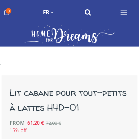
0
FR
Lit cabane pour tout-petits
à lattes H4D-01
FROM
61,20 €
72,00 €
15% off