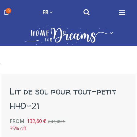
0
FR
Lit de sol pour tout-petit
H4D-21
FROM
132,60 €
204,00 €
35% off